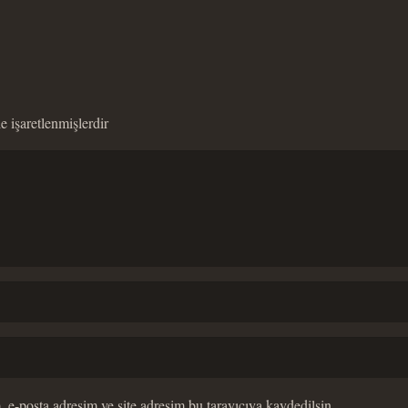
le işaretlenmişlerdir
 e-posta adresim ve site adresim bu tarayıcıya kaydedilsin.