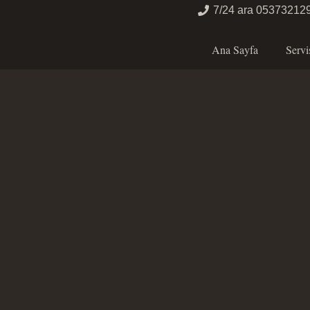
7/24 ara 05373212
Ana Sayfa
Servi