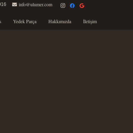
info@ulumer.com
916
s
Yedek Parça
Hakkımızda
İletişim